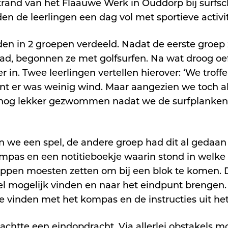
rand van het Flaauwe Werk in Ouddorp bij surfsc
n de leerlingen een dag vol met sportieve activi
en in 2 groepen verdeeld. Nadat de eerste groep 
ad, begonnen ze met golfsurfen. Na wat droog oe
 in. Twee leerlingen vertellen hierover: ‘We troff
nt er was weinig wind. Maar aangezien we toch al
nog lekker gezwommen nadat we de surfplanken 
 we een spel, de andere groep had dit al gedaan 
pas en een notitieboekje waarin stond in welke 
appen moesten zetten om bij een blok te komen.
l mogelijk vinden en naar het eindpunt brengen.
 vinden met het kompas en de instructies uit het
achtte een eindopdracht. Via allerlei obstakels 