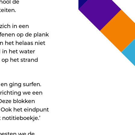
hool de
teiten.
zich in een
fenen op de plank
en het helaas niet
 in het water
op het strand
en ging surfen.
richting we een
 Deze blokken
 Ook het eindpunt
 notitieboekje.’
moesten we de