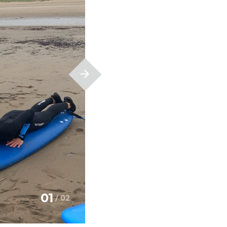
01
/
02