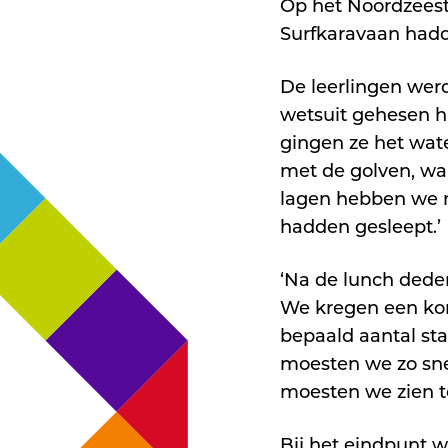
Op het Noordzeest
Surfkaravaan hadde
De leerlingen werd
wetsuit gehesen h
gingen ze het water
met de golven, wa
lagen hebben we 
hadden gesleept.’
‘Na de lunch deden
We kregen een kom
bepaald aantal st
moesten we zo sne
moesten we zien te
Bij het eindpunt w